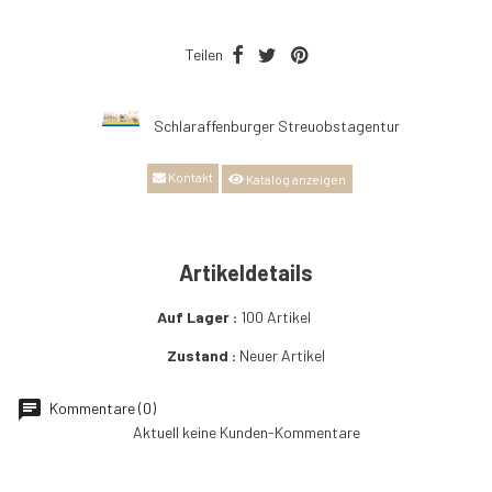
Teilen
Schlaraffenburger Streuobstagentur
Kontakt
Katalog anzeigen
Artikeldetails
Auf Lager
100 Artikel
Zustand
Neuer Artikel
chat
Kommentare (0)
Aktuell keine Kunden-Kommentare